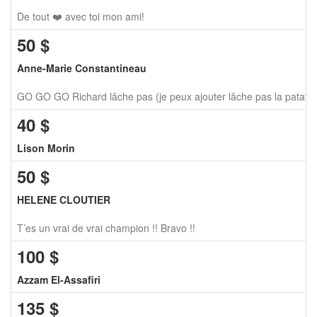
De tout ❤️ avec toi mon ami!
50
$
Anne-Marie Constantineau
GO GO GO Richard lâche pas (je peux ajouter lâche pas la patate
40
$
Lison Morin
50
$
HELENE CLOUTIER
T’es un vrai de vrai champion !! Bravo !!
100
$
Azzam El-Assafiri
135
$