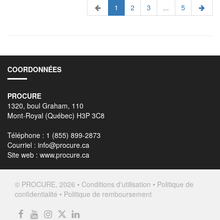
1
2
3
...
5
COORDONNÉES
PROCURE
1320, boul Graham, 110
Mont-Royal (Québec) H3P 3C8
Téléphone : 1 (855) 899-2873
Courriel :
info@procure.ca
Site web :
www.procure.ca
© PROCURE, 2026 •
Conditions d'utilisation
•
Politique de
confidentialité
•
Politique de remboursement