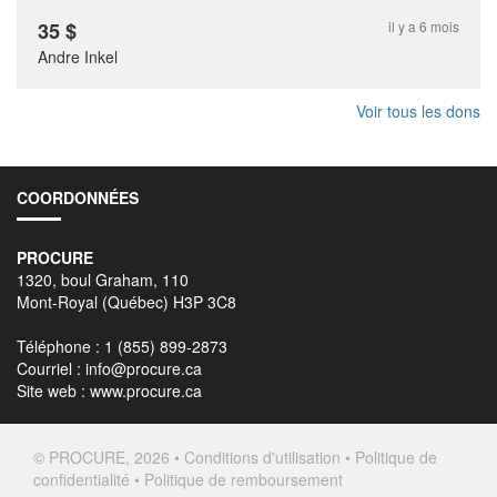
35
$
il y a 6 mois
Andre Inkel
Voir tous les dons
COORDONNÉES
PROCURE
1320, boul Graham, 110
Mont-Royal (Québec) H3P 3C8
Téléphone : 1 (855) 899-2873
Courriel :
info@procure.ca
Site web :
www.procure.ca
© PROCURE, 2026 •
Conditions d'utilisation
•
Politique de
confidentialité
•
Politique de remboursement