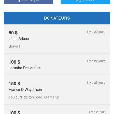
DONATEURS
50
$
il y a 22 jours
Liette Arbour
Bravo !
100
$
il y a 22 jours
Jacinthe Desjardins
150
$
il y a 29 jours
France D Waychison
Toujours de ton bord, Clément!
100
$
il y a 2 mois