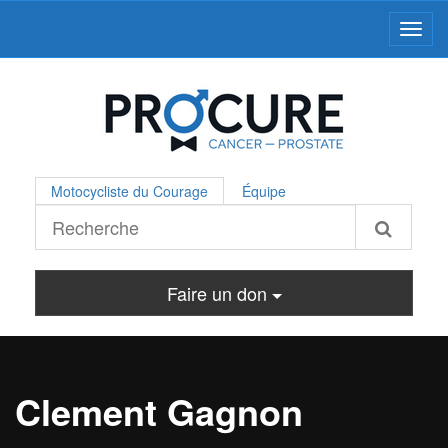
Toggl
Motocycliste du Courage
Équipe
Faire un don
Clement Gagnon