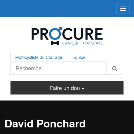
Toggl
Motocycliste du Courage
Équipe
Faire un don
David Ponchard